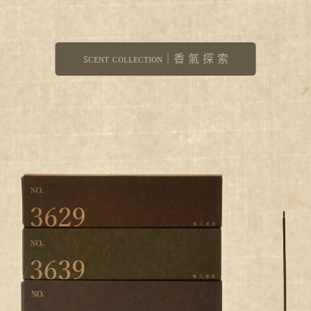
ꜱᴄᴇɴᴛ ᴄᴏʟʟᴇᴄᴛɪᴏɴ｜香 氣 探 索