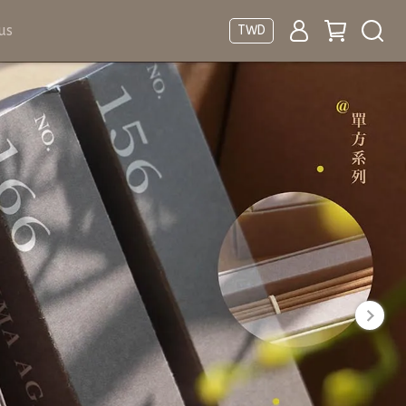
us
TWD