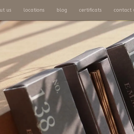
ut us
locations
blog
certificats
contact 