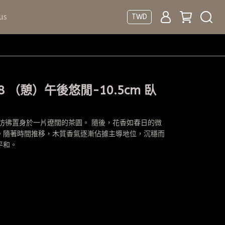
us
TWD
8 （憩）午後悠閒-10.5cm 臥
彷彿置身於一片遼闊的茶園。 隨後，花香如春日的微
。隨著時間推移，木質香氣逐漸佔據主導地位，沉穩而
平和。