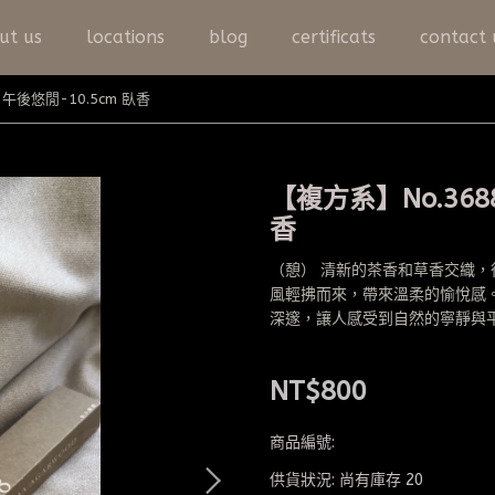
ut us
locations
blog
certificats
contact 
午後悠閒-10.5cm 臥香
【複方系】No.368
香
（憩） 清新的茶香和草香交織，
風輕拂而來，帶來溫柔的愉悅感
深邃，讓人感受到自然的寧靜與
NT$800
商品編號:
供貨狀況:
尚有庫存 20