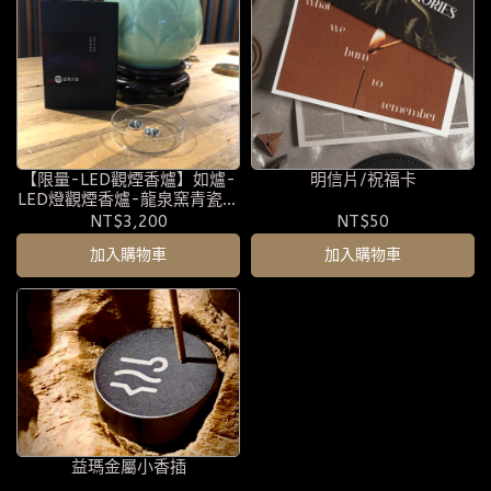
【限量-LED觀煙香爐】如爐-
明信片/祝福卡
LED燈觀煙香爐-龍泉窯青瓷蓮
花造型
NT$3,200
NT$50
加入購物車
加入購物車
益瑪金屬小香插